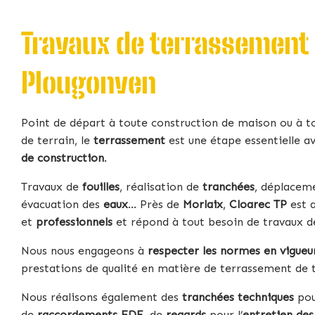
Travaux de terrassement
Plougonven
Point de départ à toute construction de maison ou à 
de terrain, le
terrassement
est une étape essentielle a
de construction
.
Travaux de
fouilles
, réalisation de
tranchées
, déplacem
évacuation des
eaux
… Près de
Morlaix
,
Cloarec TP
est a
et
professionnels
et répond à tout besoin de travaux d
Nous nous engageons à
respecter les normes en vigueu
prestations de qualité en matière de terrassement de 
Nous réalisons également des
tranchées techniques
pou
de
raccordements EDF
, de
regards
pour l’
entretien des