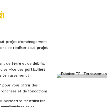
 à
tout projet d’aménagement
vant de réaliser tout
projet
ent de
terre
et de
débris
,
u service des
particuliers
e terrassement !
r
pour vous offrir des
tranchées et de fondations.
r permettre l’installation
 canalisations
et de