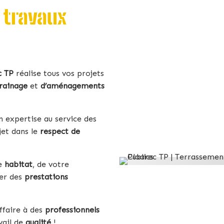
n travaux
c TP
réalise tous vos projets
rainage
et
d’aménagements
n expertise au service des
jet dans le
respect de
re
habitat
, de votre
er des
prestations
affaire à des
professionnels
vail de
qualité
!